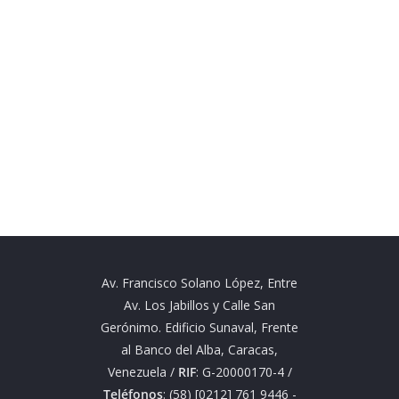
Av. Francisco Solano López, Entre
Av. Los Jabillos y Calle San
Gerónimo. Edificio Sunaval, Frente
al Banco del Alba, Caracas,
Venezuela /
RIF
: G-20000170-4 /
Teléfonos
: (58) [0212] 761 9446 -