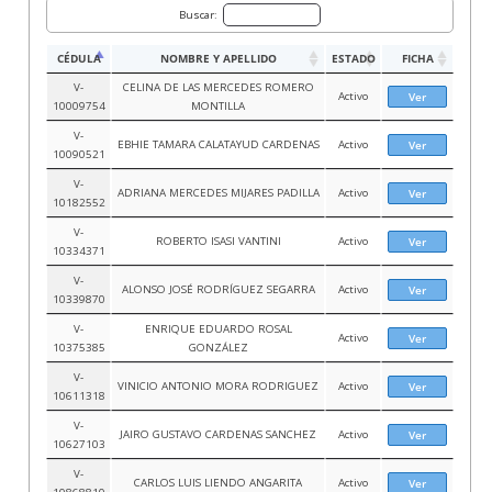
Buscar:
CÉDULA
NOMBRE Y APELLIDO
ESTADO
FICHA
V-
CELINA DE LAS MERCEDES ROMERO
Activo
Ver
10009754
MONTILLA
V-
EBHIE TAMARA CALATAYUD CARDENAS
Activo
Ver
10090521
V-
ADRIANA MERCEDES MIJARES PADILLA
Activo
Ver
10182552
V-
ROBERTO ISASI VANTINI
Activo
Ver
10334371
V-
ALONSO JOSÉ RODRÍGUEZ SEGARRA
Activo
Ver
10339870
V-
ENRIQUE EDUARDO ROSAL
Activo
Ver
10375385
GONZÁLEZ
V-
VINICIO ANTONIO MORA RODRIGUEZ
Activo
Ver
10611318
V-
JAIRO GUSTAVO CARDENAS SANCHEZ
Activo
Ver
10627103
V-
CARLOS LUIS LIENDO ANGARITA
Activo
Ver
10868810