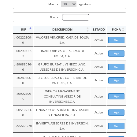
Mostrar
registros
Buscar:
RIF
DESCRIPCIÓN
ESTADO
FICHA
J-00222609-
VALORES VENCRED, CASA DE BOLSA
Activo
Ver
9
S.A.
J-00290132-
FINANCORP VALORES, CASA DE
Activo
Ver
2
BOLSA, C.A.
J-29688016-
GRUPO BURSATIL VENEZOLANO,
Activo
Ver
6
ASESORES DE INVERSION C.A.
J-30289866-
BFC SOCIEDAD DE CORRETAJE DE
Activo
Ver
8
VALORES, C.A.
WEALTH MANAGEMENT
J-40902309-
CONSULTING ASESOR DE
Activo
Ver
5
INVERSIONES,C.A.
J-50519231-
FINANZZY ASESORÍA DE INVERSIÓN
Activo
Ver
0
Y FINANCIERA, C.A.
INVIERTA ASESORES DE INVERSION,
J295561270
Activo
Ver
S.A.
PER CAPITAL ASESORES DE