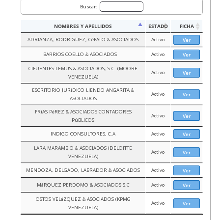
Buscar:
NOMBRES Y APELLIDOS
ESTADO
FICHA
ADRIANZA, RODRíGUEZ, CéFALO & ASOCIADOS
Activo
Ver
BARRIOS COELLO & ASOCIADOS
Activo
Ver
CIFUENTES LEMUS & ASOCIADOS, S.C. (MOORE
Activo
Ver
VENEZUELA)
ESCRITORIO JURíDICO LIENDO ANGARITA &
Activo
Ver
ASOCIADOS
FRíAS PéREZ & ASOCIADOS CONTADORES
Activo
Ver
PúBLICOS
INDIGO CONSULTORES, C.A
Activo
Ver
LARA MARAMBIO & ASOCIADOS (DELOITTE
Activo
Ver
VENEZUELA)
MENDOZA, DELGADO, LABRADOR & ASOCIADOS
Activo
Ver
MáRQUEZ PERDOMO & ASOCIADOS S.C
Activo
Ver
OSTOS VELáZQUEZ & ASOCIADOS (KPMG
Activo
Ver
VENEZUELA)