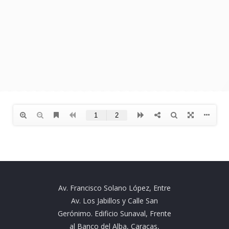
Av. Francisco Solano López, Entre
Av. Los Jabillos y Calle San
Gerónimo. Edificio Sunaval, Frente
al Banco del Alba, Caracas,