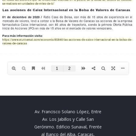
Av. Francisco Solano López, Entre
Av. Los Jabillos y Calle San
Gerónimo. Edificio Sunaval, Frente
al Banco del Alba, Caracas,