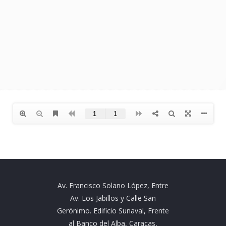
Av. Francisco Solano López, Entre
Av. Los Jabillos y Calle San
Gerónimo. Edificio Sunaval, Frente
al Banco del Alba, Caracas,