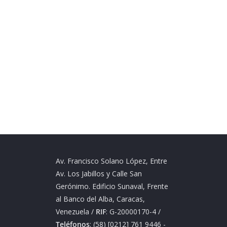
Av. Francisco Solano López, Entre
Av. Los Jabillos y Calle San
Gerónimo. Edificio Sunaval, Frente
al Banco del Alba, Caracas,
Venezuela /
RIF
: G-20000170-4 /
Teléfonos
: (58) [0212] 761 9446 -