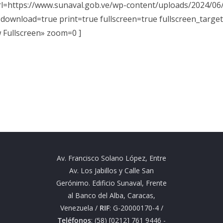
rl=https://www.sunaval.gob.ve/wp-content/uploads/2024/06
 download=true print=true fullscreen=true fullscreen_target
w Fullscreen» zoom=0 ]
Av. Francisco Solano López, Entre
Av. Los Jabillos y Calle San
Gerónimo. Edificio Sunaval, Frente
al Banco del Alba, Caracas,
Venezuela /
RIF
: G-20000170-4 /
Teléfonos
: (58) [0212] 761 9446 -