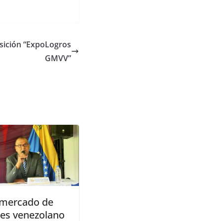
osición “ExpoLogros
GMVV”
 mercado de
res venezolano