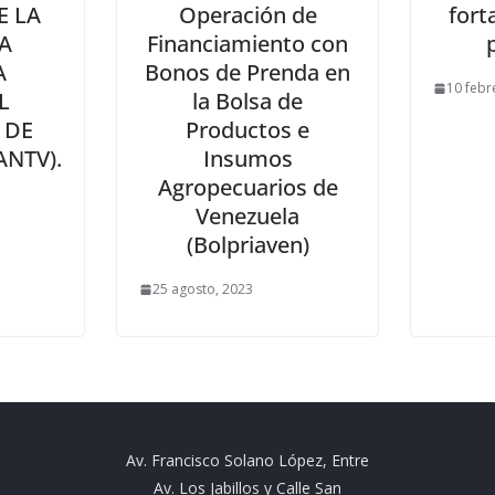
E LA
Operación de
fort
A
Financiamiento con
A
Bonos de Prenda en
10 febr
L
la Bolsa de
 DE
Productos e
ANTV).
Insumos
Agropecuarios de
Venezuela
(Bolpriaven)
25 agosto, 2023
Av. Francisco Solano López, Entre
Av. Los Jabillos y Calle San