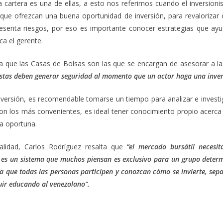
 la cartera es una de ellas, a esto nos referimos cuando el inversion
ue ofrezcan una buena oportunidad de inversión, para revalorizar o
senta riesgos, por eso es importante conocer estrategias que ayu
ica el gerente.
ta que las Casas de Bolsas son las que se encargan de asesorar a 
Estas deben generar seguridad al momento que un actor haga una inver
nversión, es recomendable tomarse un tiempo para analizar e investi
on los más convenientes, es ideal tener conocimiento propio acerca d
ia oportuna.
alidad, Carlos Rodríguez resalta que
“el mercado bursátil necesi
 es un sistema que muchos piensan es exclusivo para un grupo determ
a que todas las personas participen y conozcan cómo se invierte, sep
guir educando al venezolano”.